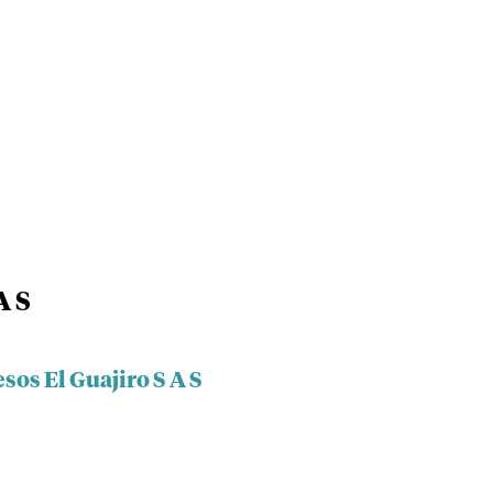
A S
sos El Guajiro S A S