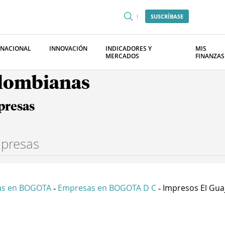
SUSCRÍBASE
RNACIONAL
INNOVACIÓN
INDICADORES Y
MIS
MERCADOS
FINANZAS
olombianas
presas
as en BOGOTA
Empresas en BOGOTA D C
Impresos El Guaji
-
-