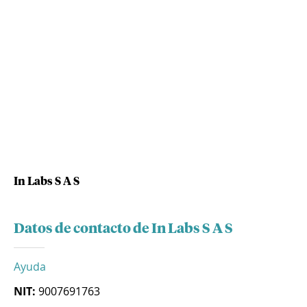
In Labs S A S
Datos de contacto de In Labs S A S
Ayuda
NIT:
9007691763