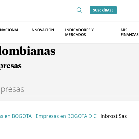
SUSCRÍBASE
RNACIONAL
INNOVACIÓN
INDICADORES Y
MIS
MERCADOS
FINANZAS
olombianas
presas
as en BOGOTA
Empresas en BOGOTA D C
Inbrost Sas
-
-