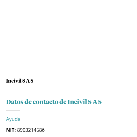
Incivil S A S
Datos de contacto de Incivil S A S
Ayuda
NIT:
8903214586