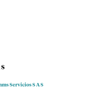
 S
ms Servicios S A S