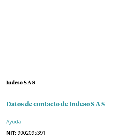
Indeso S A S
Datos de contacto de Indeso S A S
Ayuda
NIT:
9002095391