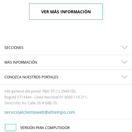
VER MÁS INFORMACIÓN
SECCIONES
MÁS INFORMACIÓN
CONOZCA NUESTROS PORTALES
Info general del portal: PBX: 57 (1) 2940100.
Bogotá 5714444 - Línea Nacional 01 8000 110 211.
Dirección: Av. Calle 26 # 68B-70.
servicioalclienteweb@eltiempo.com
VERSIÓN PARA COMPUTADOR