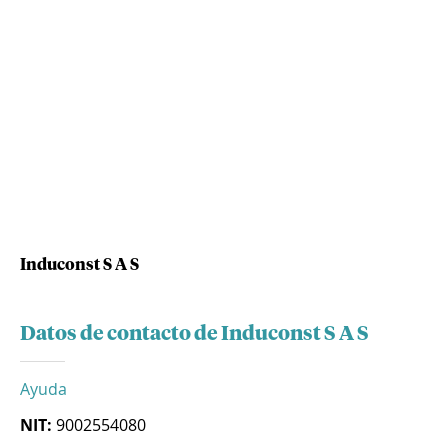
Induconst S A S
Datos de contacto de Induconst S A S
Ayuda
NIT:
9002554080