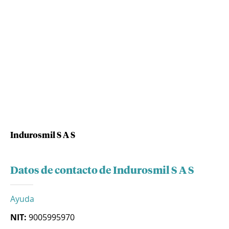
Indurosmil S A S
Datos de contacto de Indurosmil S A S
Ayuda
NIT:
9005995970