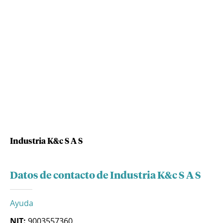
Industria K&c S A S
Datos de contacto de Industria K&c S A S
Ayuda
NIT:
9003557360