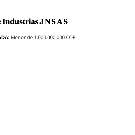
 Industrias J N S A S
ADA:
Menor de 1.000.000.000 COP