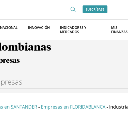
SUSCRÍBASE
RNACIONAL
INNOVACIÓN
INDICADORES Y
MIS
MERCADOS
FINANZAS
olombianas
presas
as en SANTANDER
Empresas en FLORIDABLANCA
Industria
-
-