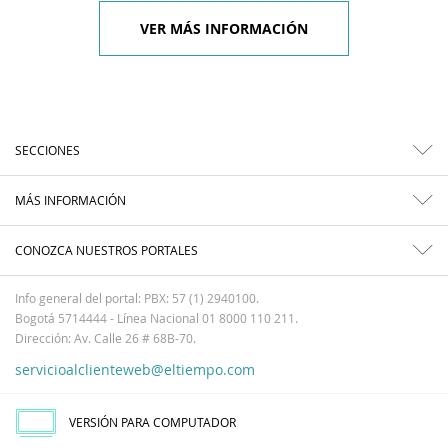
VER MÁS INFORMACIÓN
SECCIONES
MÁS INFORMACIÓN
CONOZCA NUESTROS PORTALES
Info general del portal: PBX: 57 (1) 2940100.
Bogotá 5714444 - Línea Nacional 01 8000 110 211.
Dirección: Av. Calle 26 # 68B-70.
servicioalclienteweb@eltiempo.com
VERSIÓN PARA COMPUTADOR