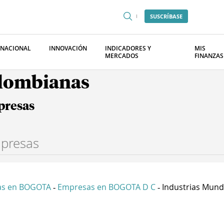
SUSCRÍBASE
RNACIONAL
INNOVACIÓN
INDICADORES Y
MIS
MERCADOS
FINANZAS
olombianas
presas
as en BOGOTA
Empresas en BOGOTA D C
Industrias Mundo
-
-