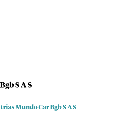
Bgb S A S
strias Mundo Car Bgb S A S