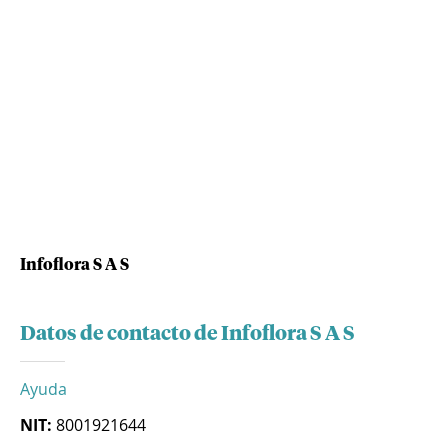
Infoflora S A S
Datos de contacto de Infoflora S A S
Ayuda
NIT:
8001921644