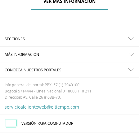
VER MÁS INFORMACIÓN
SECCIONES
MÁS INFORMACIÓN
CONOZCA NUESTROS PORTALES
Info general del portal: PBX: 57 (1) 2940100.
Bogotá 5714444 - Línea Nacional 01 8000 110 211.
Dirección: Av. Calle 26 # 68B-70.
servicioalclienteweb@eltiempo.com
VERSIÓN PARA COMPUTADOR