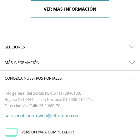
VER MÁS INFORMACIÓN
SECCIONES
MÁS INFORMACIÓN
CONOZCA NUESTROS PORTALES
Info general del portal: PBX: 57 (1) 2940100.
Bogotá 5714444 - Línea Nacional 01 8000 110 211.
Dirección: Av. Calle 26 # 68B-70.
servicioalclienteweb@eltiempo.com
VERSIÓN PARA COMPUTADOR