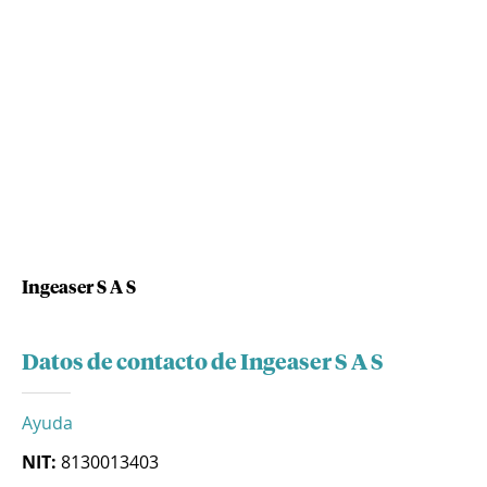
Ingeaser S A S
Datos de contacto de Ingeaser S A S
Ayuda
NIT:
8130013403