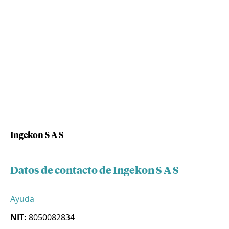
Ingekon S A S
Datos de contacto de Ingekon S A S
Ayuda
NIT:
8050082834