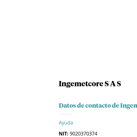
Ingemetcore S A S
Datos de contacto de Ingem
Ayuda
NIT:
9020370374