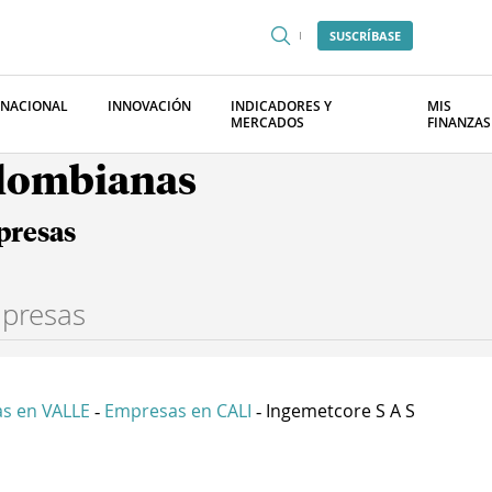
SUSCRÍBASE
RNACIONAL
INNOVACIÓN
INDICADORES Y
MIS
MERCADOS
FINANZAS
olombianas
presas
s en VALLE
Empresas en CALI
Ingemetcore S A S
-
-