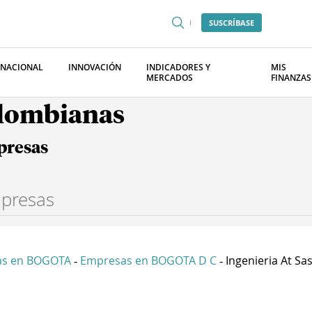
SUSCRÍBASE
RNACIONAL
INNOVACIÓN
INDICADORES Y
MIS
MERCADOS
FINANZAS
olombianas
presas
as en BOGOTA
Empresas en BOGOTA D C
Ingenieria At Sa
-
-