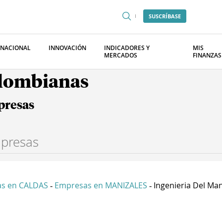
SUSCRÍBASE
RNACIONAL
INNOVACIÓN
INDICADORES Y
MIS
MERCADOS
FINANZAS
olombianas
presas
s en CALDAS
Empresas en MANIZALES
Ingenieria Del Mant
-
-