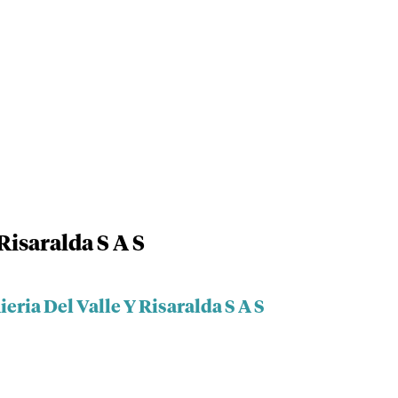
Risaralda S A S
eria Del Valle Y Risaralda S A S