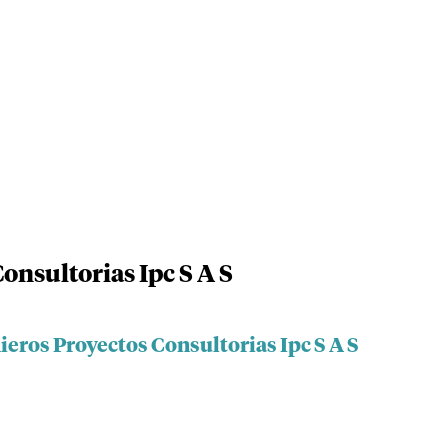
onsultorias Ipc S A S
ieros Proyectos Consultorias Ipc S A S