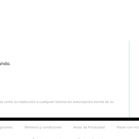
undo.
sí como su traducción a cualquier idioma sin autorización escrita de su
ipciones
Términos y condiciones
Aviso de Privacidad
Paute con no