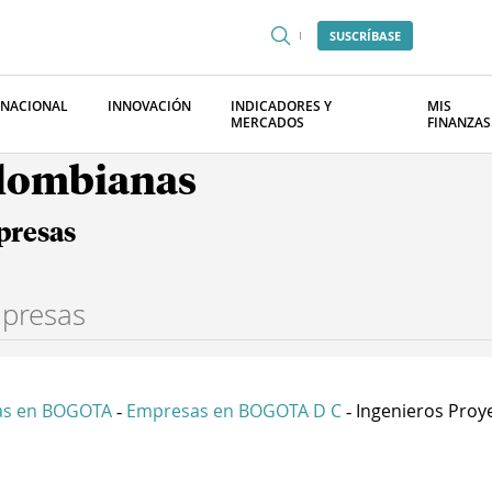
SUSCRÍBASE
RNACIONAL
INNOVACIÓN
INDICADORES Y
MIS
MERCADOS
FINANZAS
olombianas
presas
as en BOGOTA
Empresas en BOGOTA D C
Ingenieros Proye
-
-