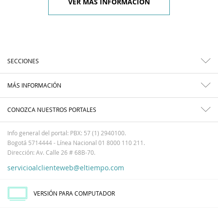
VER MÁS INFORMACIÓN
SECCIONES
MÁS INFORMACIÓN
CONOZCA NUESTROS PORTALES
Info general del portal: PBX: 57 (1) 2940100.
Bogotá 5714444 - Línea Nacional 01 8000 110 211.
Dirección: Av. Calle 26 # 68B-70.
servicioalclienteweb@eltiempo.com
VERSIÓN PARA COMPUTADOR