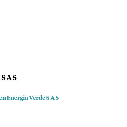
 S A S
en Energia Verde S A S