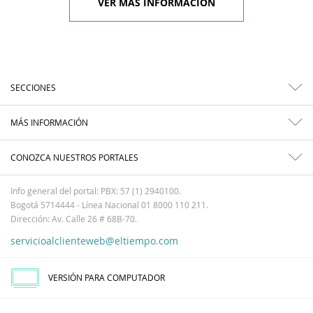
VER MÁS INFORMACIÓN
SECCIONES
MÁS INFORMACIÓN
CONOZCA NUESTROS PORTALES
Info general del portal: PBX: 57 (1) 2940100.
Bogotá 5714444 - Línea Nacional 01 8000 110 211.
Dirección: Av. Calle 26 # 68B-70.
servicioalclienteweb@eltiempo.com
VERSIÓN PARA COMPUTADOR