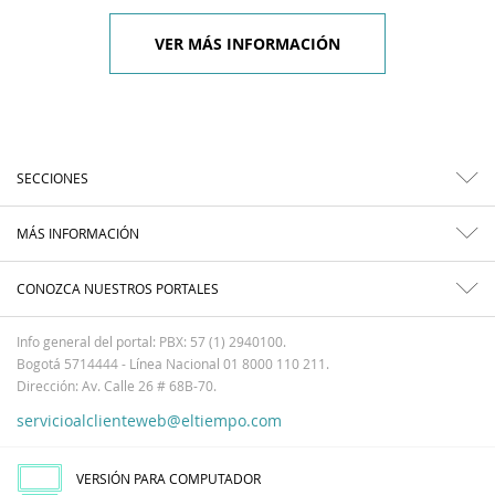
VER MÁS INFORMACIÓN
SECCIONES
MÁS INFORMACIÓN
CONOZCA NUESTROS PORTALES
Info general del portal: PBX: 57 (1) 2940100.
Bogotá 5714444 - Línea Nacional 01 8000 110 211.
Dirección: Av. Calle 26 # 68B-70.
servicioalclienteweb@eltiempo.com
VERSIÓN PARA COMPUTADOR