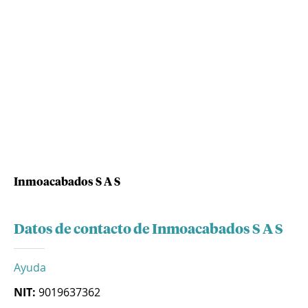
Inmoacabados S A S
Datos de contacto de Inmoacabados S A S
Ayuda
NIT:
9019637362