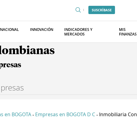
SUSCRÍBASE
RNACIONAL
INNOVACIÓN
INDICADORES Y
MIS
MERCADOS
FINANZAS
olombianas
presas
as en BOGOTA
Empresas en BOGOTA D C
Inmobiliaria Cont
-
-