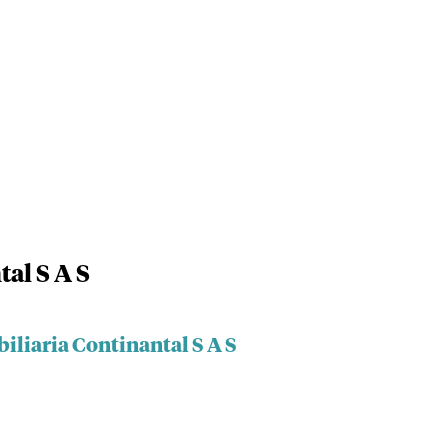
al S A S
iliaria Continantal S A S