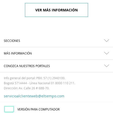
VER MÁS INFORMACIÓN
SECCIONES
MÁS INFORMACIÓN
CONOZCA NUESTROS PORTALES
Info general del portal: PBX: 57 (1) 2940100.
Bogotá 5714444 - Línea Nacional 01 8000 110 211.
Dirección: Av. Calle 26 # 68B-70.
servicioalclienteweb@eltiempo.com
VERSIÓN PARA COMPUTADOR