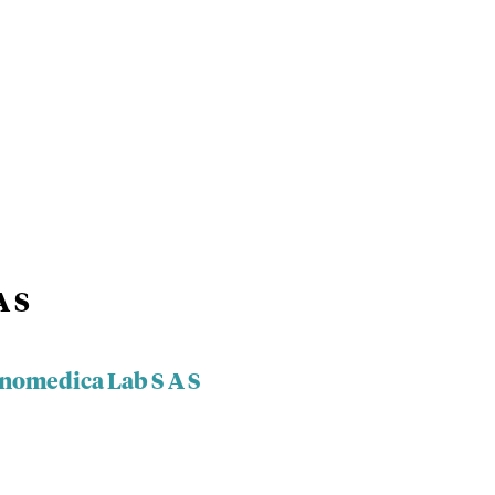
A S
nomedica Lab S A S