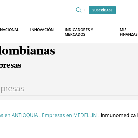
SUSCRÍBASE
RNACIONAL
INNOVACIÓN
INDICADORES Y
MIS
MERCADOS
FINANZAS
olombianas
presas
s en ANTIOQUIA
Empresas en MEDELLIN
Inmunomedica La
-
-