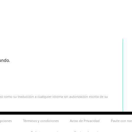
undo.
sí como su traducción a cualquier idioma sin autorización escrita de su
ipciones
Términos y condiciones
Aviso de Privacidad
Paute con no