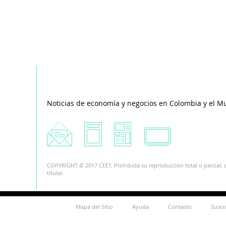
Noticias de economía y negocios en Colombia y el M
COPYRIGHT © 2017 CEET. Prohibida su reproducción total o parcial, a
titular.
Mapa del Sitio
Ayuda
Contacto
Suscr