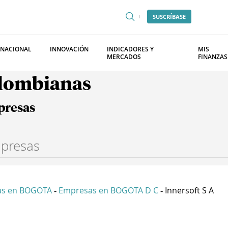
SUSCRÍBASE
RNACIONAL
INNOVACIÓN
INDICADORES Y
MIS
MERCADOS
FINANZAS
olombianas
presas
as en BOGOTA
Empresas en BOGOTA D C
Innersoft S A
-
-