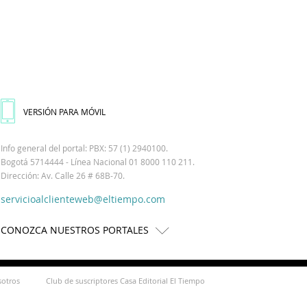
VERSIÓN PARA MÓVIL
Info general del portal: PBX: 57 (1) 2940100.
Bogotá 5714444 - Línea Nacional 01 8000 110 211.
Dirección: Av. Calle 26 # 68B-70.
servicioalclienteweb@eltiempo.com
CONOZCA NUESTROS PORTALES
sotros
Club de suscriptores Casa Editorial El Tiempo