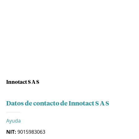
Innotact S A S
Datos de contacto de Innotact S A S
Ayuda
NIT:
9015983063