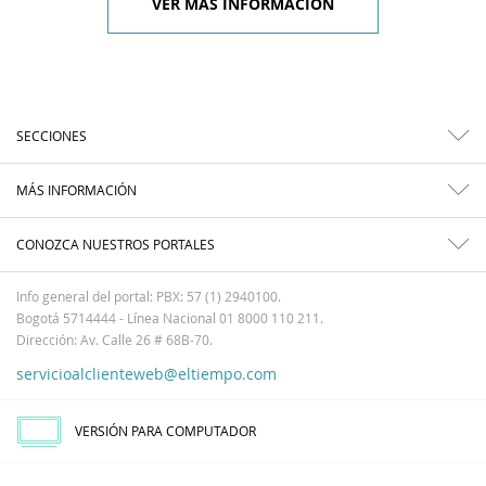
VER MÁS INFORMACIÓN
SECCIONES
MÁS INFORMACIÓN
CONOZCA NUESTROS PORTALES
Info general del portal: PBX: 57 (1) 2940100.
Bogotá 5714444 - Línea Nacional 01 8000 110 211.
Dirección: Av. Calle 26 # 68B-70.
servicioalclienteweb@eltiempo.com
VERSIÓN PARA COMPUTADOR