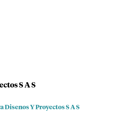
ctos S A S
a Disenos Y Proyectos S A S