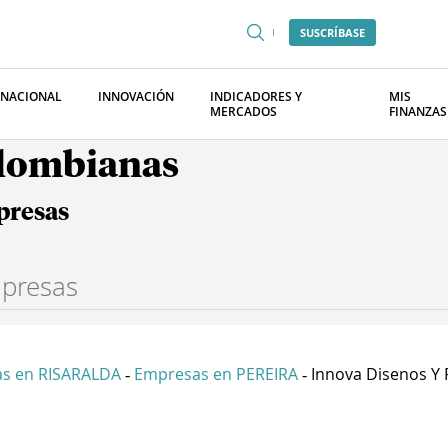
SUSCRÍBASE
RNACIONAL
INNOVACIÓN
INDICADORES Y
MIS
MERCADOS
FINANZAS
olombianas
presas
s en RISARALDA
Empresas en PEREIRA
Innova Disenos Y P
-
-