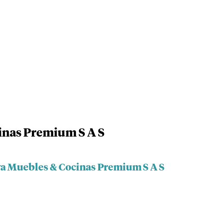
inas Premium S A S
va Muebles & Cocinas Premium S A S