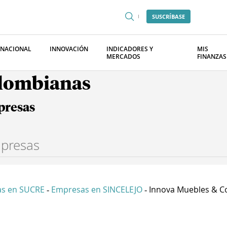
SUSCRÍBASE
RNACIONAL
INNOVACIÓN
INDICADORES Y
MIS
MERCADOS
FINANZAS
olombianas
presas
s en SUCRE
Empresas en SINCELEJO
Innova Muebles & Co
-
-