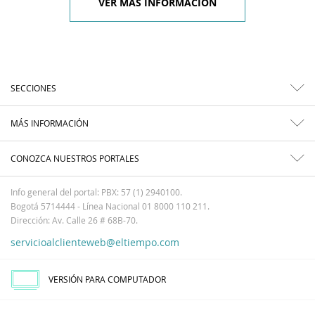
VER MÁS INFORMACIÓN
SECCIONES
MÁS INFORMACIÓN
CONOZCA NUESTROS PORTALES
Info general del portal: PBX: 57 (1) 2940100.
Bogotá 5714444 - Línea Nacional 01 8000 110 211.
Dirección: Av. Calle 26 # 68B-70.
servicioalclienteweb@eltiempo.com
VERSIÓN PARA COMPUTADOR