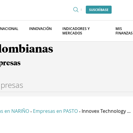
SUSCRÍBASE
RNACIONAL
INNOVACIÓN
INDICADORES Y
MIS
MERCADOS
FINANZAS
olombianas
presas
s en NARIÑO
Empresas en PASTO
Innovex Technology ...
-
-