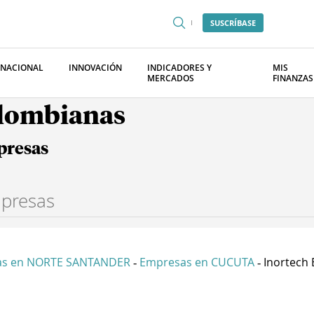
SUSCRÍBASE
RNACIONAL
INNOVACIÓN
INDICADORES Y
MIS
MERCADOS
FINANZAS
olombianas
presas
as en NORTE SANTANDER
Empresas en CUCUTA
Inortech 
-
-