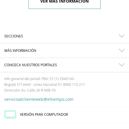
VER MÁS INFORMACIÓN
SECCIONES
MÁS INFORMACIÓN
CONOZCA NUESTROS PORTALES
Info general del portal: PBX: 57 (1) 2940100.
Bogotá 5714444 - Línea Nacional 01 8000 110 211.
Dirección: Av. Calle 26 # 68B-70.
servicioalclienteweb@eltiempo.com
VERSIÓN PARA COMPUTADOR