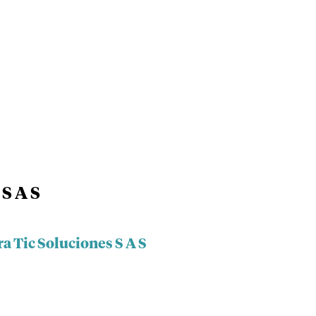
 S A S
a Tic Soluciones S A S