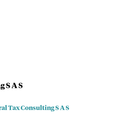
g S A S
ral Tax Consulting S A S