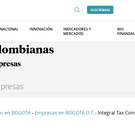
SUSCRÍBASE
RNACIONAL
INNOVACIÓN
INDICADORES Y
MIS
MERCADOS
FINANZAS
olombianas
presas
as en BOGOTA
Empresas en BOGOTA D C
Integral Tax Cons
-
-