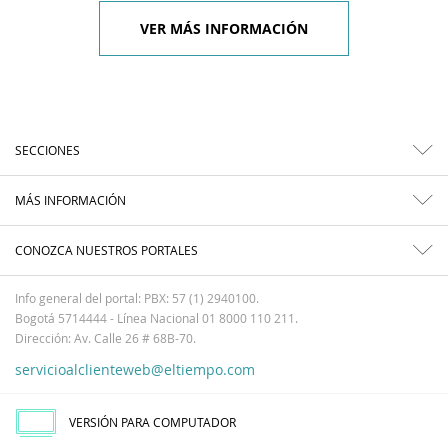
VER MÁS INFORMACIÓN
SECCIONES
MÁS INFORMACIÓN
CONOZCA NUESTROS PORTALES
Info general del portal: PBX: 57 (1) 2940100.
Bogotá 5714444 - Línea Nacional 01 8000 110 211.
Dirección: Av. Calle 26 # 68B-70.
servicioalclienteweb@eltiempo.com
VERSIÓN PARA COMPUTADOR