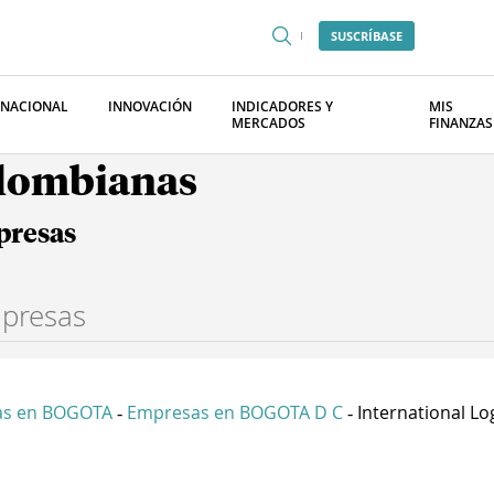
SUSCRÍBASE
RNACIONAL
INNOVACIÓN
INDICADORES Y
MIS
MERCADOS
FINANZAS
olombianas
presas
as en BOGOTA
Empresas en BOGOTA D C
International Log
-
-