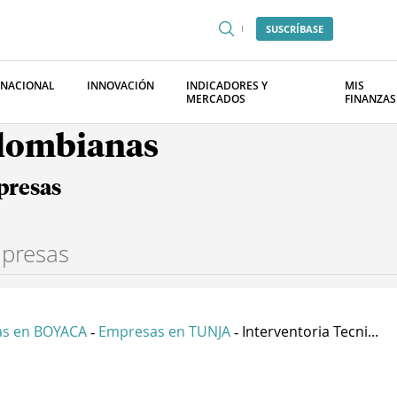
SUSCRÍBASE
RNACIONAL
INNOVACIÓN
INDICADORES Y
MIS
MERCADOS
FINANZAS
olombianas
presas
s en BOYACA
Empresas en TUNJA
Interventoria Tecni...
-
-