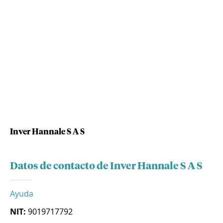
Inver Hannale S A S
Datos de contacto de Inver Hannale S A S
Ayuda
NIT:
9019717792