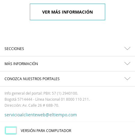
VER MÁS INFORMACIÓN
SECCIONES
MÁS INFORMACIÓN
CONOZCA NUESTROS PORTALES
Info general del portal: PBX: 57 (1) 2940100.
Bogotá 5714444 - Línea Nacional 01 8000 110 211.
Dirección: Av. Calle 26 # 68B-70.
servicioalclienteweb@eltiempo.com
VERSIÓN PARA COMPUTADOR