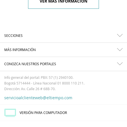
VER MÁS INFORMACIÓN
SECCIONES
MÁS INFORMACIÓN
CONOZCA NUESTROS PORTALES
Info general del portal: PBX: 57 (1) 2940100.
Bogotá 5714444 - Línea Nacional 01 8000 110 211.
Dirección: Av. Calle 26 # 68B-70.
servicioalclienteweb@eltiempo.com
VERSIÓN PARA COMPUTADOR