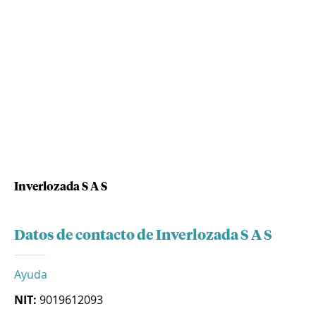
Inverlozada S A S
Datos de contacto de Inverlozada S A S
Ayuda
NIT:
9019612093