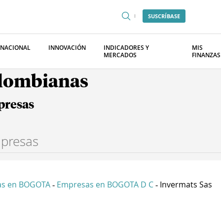
SUSCRÍBASE
RNACIONAL
INNOVACIÓN
INDICADORES Y
MIS
MERCADOS
FINANZAS
olombianas
presas
as en BOGOTA
Empresas en BOGOTA D C
Invermats Sas
-
-