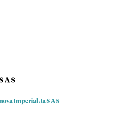
S A S
nova Imperial Ja S A S