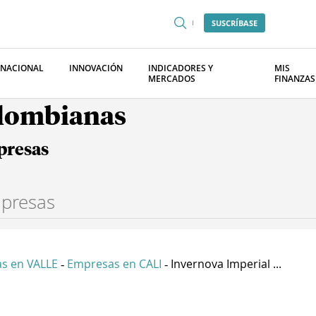
SUSCRÍBASE
RNACIONAL
INNOVACIÓN
INDICADORES Y
MIS
MERCADOS
FINANZAS
olombianas
presas
s en VALLE
Empresas en CALI
Invernova Imperial ...
-
-