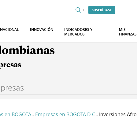
SUSCRÍBASE
RNACIONAL
INNOVACIÓN
INDICADORES Y
MIS
MERCADOS
FINANZAS
olombianas
presas
as en BOGOTA
Empresas en BOGOTA D C
Inversiones Afro 
-
-